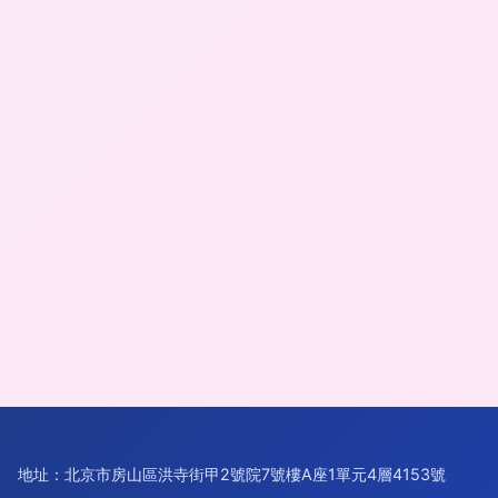
地址：北京市房山區洪寺街甲2號院7號樓A座1單元4層4153號