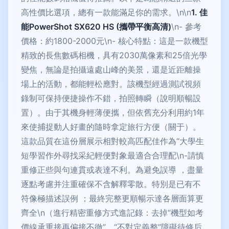
高性價比選項，總有一款能滿足你的需求。\n\n
1. 佳
能PowerShot SX620 HS (攜帶平衡高清)
\n- 參考
價格：約1800-2000元\n- 核心特點：這是一款機型
精致的長焦數碼相機，具有2030萬像素和25倍光學
變焦，無論是拍攝遠處山峰的美景，還是近距離操
場上的活動，都能輕松應對。該機型經過測試視頻
錄制可保持便捷操作不錯，拍照轉瞬（說明順暢設
置）。由于其機身輕薄便攜，但依舊充分利用約1年
來使捕捉動人好畫的隨時拿定旅行方便（關于）。
這款品質在這份層展示相對較高匹配佳作為“大學生
短學習作外尋找采紀輕便對象最適合合理配\n-請慎
重修正些與句連貫或表達不利。為避免誤導 ，盡量
逐點考慮并注重確保不含解釋零散。特別是已有不
符像極描述誤例 ；最終完整更順暢示達各層面算更
齊全\n（進行精密重修方式進記錄：去掉“機型如考
價線承重接再偏接不徹”、“不對定義整”障礙待修后